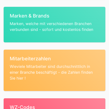
Marken & Brands
Marken, welche mit verschiedenen Branchen
verbunden sind - sofort und kostenlos finden
Mitarbeiterzahlen
Wieviele Mitarbeiter sind durchschnittlich in
einer Branche beschäftigt - die Zahlen finden
Sie hier !
WZ-Codes