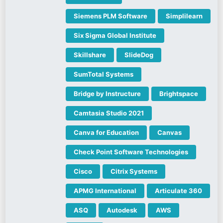
Siemens PLM Software
Simplilearn
Six Sigma Global Institute
Skillshare
SlideDog
SumTotal Systems
Bridge by Instructure
Brightspace
Camtasia Studio 2021
Canva for Education
Canvas
Check Point Software Technologies
Cisco
Citrix Systems
APMG International
Articulate 360
ASQ
Autodesk
AWS