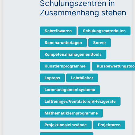
Schulungszentren in
Zusammenhang stehen
Schreibwaren
Schulungsmaterialien
Seminarunterlagen
Server
Kompetenzmanagementtools
Kunstlernprogramme
Kursbewertungstoo
Laptops
Lehrbücher
Lernmanagementsysteme
Luftreiniger/Ventilatoren/Heizgeräte
Mathematiklernprogramme
Projektionsleinwände
Projektoren