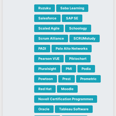
Ruzuku
Saba Learning
Salesforce
SAP SE
Scaled Agile
Schoology
Scrum Alliance
SCRUMstudy
PADI
Palo Alto Networks
Pearson VUE
Piktochart
Pluralsight
PMI
Podia
Powtoon
Prezi
Prometric
Red Hat
Moodle
Novell Certification Programmes
Oracle
Tableau Software