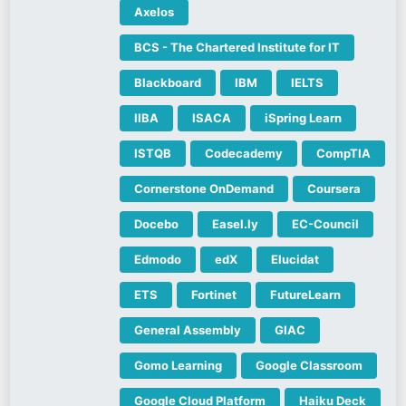
Axelos
BCS - The Chartered Institute for IT
Blackboard
IBM
IELTS
IIBA
ISACA
iSpring Learn
ISTQB
Codecademy
CompTIA
Cornerstone OnDemand
Coursera
Docebo
Easel.ly
EC-Council
Edmodo
edX
Elucidat
ETS
Fortinet
FutureLearn
General Assembly
GIAC
Gomo Learning
Google Classroom
Google Cloud Platform
Haiku Deck