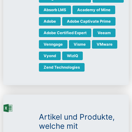
Absorb LMS
Academy of Mine
Adobe
Adobe Captivate Prime
Adobe Certified Expert
Veeam
Venngage
Visme
VMware
Vyond
WizIQ
Zend Technologies
Artikel und Produkte,
welche mit