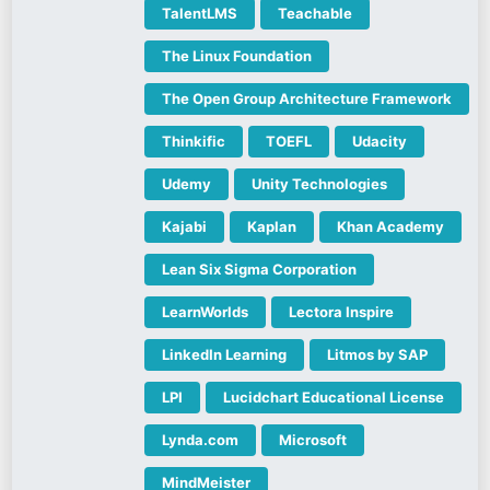
TalentLMS
Teachable
The Linux Foundation
The Open Group Architecture Framework
Thinkific
TOEFL
Udacity
Udemy
Unity Technologies
Kajabi
Kaplan
Khan Academy
Lean Six Sigma Corporation
LearnWorlds
Lectora Inspire
LinkedIn Learning
Litmos by SAP
LPI
Lucidchart Educational License
Lynda.com
Microsoft
MindMeister