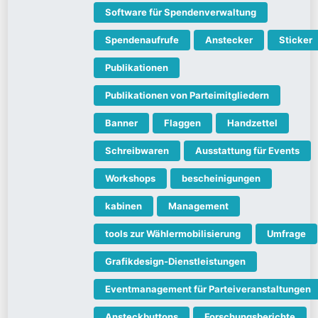
Software für Spendenverwaltung
Spendenaufrufe
Anstecker
Sticker
Publikationen
Publikationen von Parteimitgliedern
Banner
Flaggen
Handzettel
Schreibwaren
Ausstattung für Events
Workshops
bescheinigungen
kabinen
Management
tools zur Wählermobilisierung
Umfrage
Grafikdesign-Dienstleistungen
Eventmanagement für Parteiveranstaltungen
Ansteckbuttons
Forschungsberichte