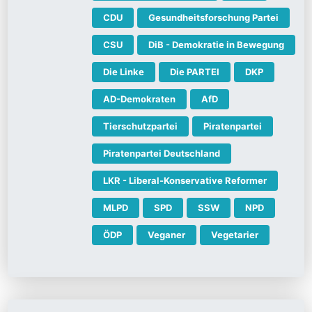
CDU
Gesundheitsforschung Partei
CSU
DiB - Demokratie in Bewegung
Die Linke
Die PARTEI
DKP
AD-Demokraten
AfD
Tierschutzpartei
Piratenpartei
Piratenpartei Deutschland
LKR - Liberal-Konservative Reformer
MLPD
SPD
SSW
NPD
ÖDP
Veganer
Vegetarier