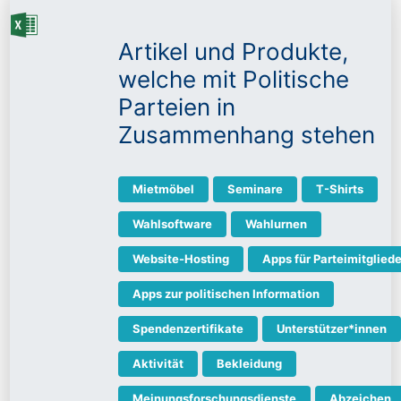
Artikel und Produkte,
welche mit Politische
Parteien in
Zusammenhang stehen
Mietmöbel
Seminare
T-Shirts
Wahlsoftware
Wahlurnen
Website-Hosting
Apps für Parteimitgliede
Apps zur politischen Information
Spendenzertifikate
Unterstützer*innen
Aktivität
Bekleidung
Meinungsforschungsdienste
Abzeichen