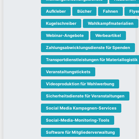
Aufkleber
Bücher
Fahnen
Flye
Kugelschreiber
Wahlkampfmaterialien
Webinar-Angebote
Werbeartikel
Zahlungsabwicklungsdienste für Spenden
Transportdienstleistungen für Materiallogistik
Veranstaltungstickets
Videoproduktion für Wahlwerbung
Sicherheitsdienste für Veranstaltungen
Social Media Kampagnen-Services
Social-Media-Monitoring-Tools
Software für Mitgliederverwaltung