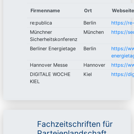
Firmenname
Ort
Webseit
re:publica
Berlin
https://r
Münchner
München
https://s
Sicherheitskonferenz
Berliner Energietage
Berlin
https://ww
energieta
Hannover Messe
Hannover
https://
DIGITALE WOCHE
Kiel
https://di
KIEL
Fachzeitschriften für
Parteienlandschaft