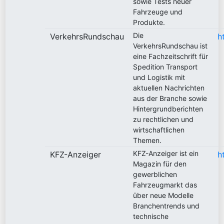
sowie Tests neuer
Fahrzeuge und
Produkte.
Die
VerkehrsRundschau
h
VerkehrsRundschau ist
eine Fachzeitschrift für
Spedition Transport
und Logistik mit
aktuellen Nachrichten
aus der Branche sowie
Hintergrundberichten
zu rechtlichen und
wirtschaftlichen
Themen.
KFZ-Anzeiger ist ein
KFZ-Anzeiger
h
Magazin für den
gewerblichen
Fahrzeugmarkt das
über neue Modelle
Branchentrends und
technische