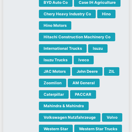
BYD Auto Co
Case IH Agriculture
Chery Heavy Industry Co
Hino
Hino Motors
Hitachi Construction Machinery Co
International Trucks
Isuzu
Isuzu Trucks
Iveco
JAC Motors
John Deere
ZIL
Zoomlion
AM General
Caterpillar
PACCAR
Mahindra & Mahindra
Volkswagen Nutzfahrzeuge
Volvo
Western Star
Western Star Trucks