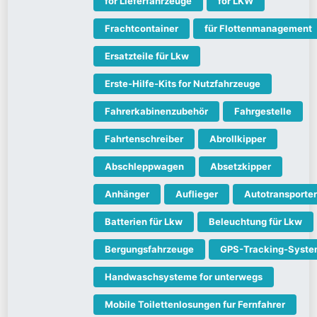
for Lieferfahrzeuge
for LKW
Frachtcontainer
für Flottenmanagement
Ersatzteile für Lkw
Erste-Hilfe-Kits for Nutzfahrzeuge
Fahrerkabinenzubehör
Fahrgestelle
Fahrtenschreiber
Abrollkipper
Abschleppwagen
Absetzkipper
Anhänger
Auflieger
Autotransporter
Batterien für Lkw
Beleuchtung für Lkw
Bergungsfahrzeuge
GPS-Tracking-Syst
Handwaschsysteme for unterwegs
Mobile Toilettenlosungen fur Fernfahrer