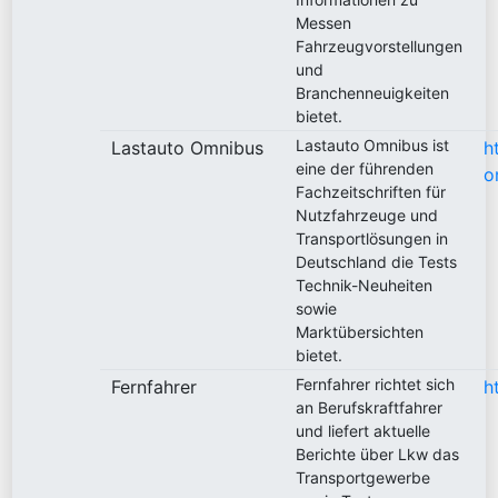
Messen
Fahrzeugvorstellungen
und
Branchenneuigkeiten
bietet.
Lastauto Omnibus ist
Lastauto Omnibus
h
eine der führenden
o
Fachzeitschriften für
Nutzfahrzeuge und
Transportlösungen in
Deutschland die Tests
Technik-Neuheiten
sowie
Marktübersichten
bietet.
Fernfahrer richtet sich
Fernfahrer
h
an Berufskraftfahrer
und liefert aktuelle
Berichte über Lkw das
Transportgewerbe