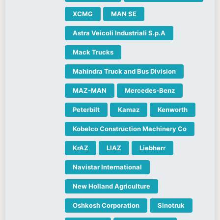
XCMG
MAN SE
Astra Veicoli Industriali S.p.A
Mack Trucks
Mahindra Truck and Bus Division
MAZ-MAN
Mercedes-Benz
Peterbilt
Kamaz
Kenworth
Kobelco Construction Machinery Co
KrAZ
LIAZ
Liebherr
Navistar International
New Holland Agriculture
Oshkosh Corporation
Sinotruk