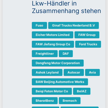
Lkw-Händler in
Zusammenhang stehen
Fuso
Ginaf Trucks Nederland B.V
Eicher Motors Limited
FAW Group
FAW Jiefang Group Co
Ford Trucks
Freightliner
DAF
Dongfeng Motor Corporation
Ashok Leyland
Autocar
Avia
BAW Beijing Automotive Works
Beiqi Foton Motor Co
BelAZ
BharatBenz
Bremach