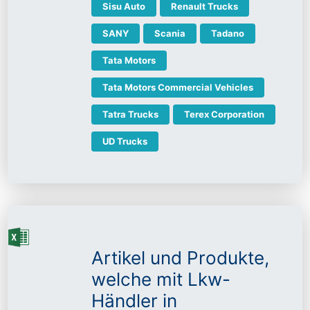
Sisu Auto
Renault Trucks
SANY
Scania
Tadano
Tata Motors
Tata Motors Commercial Vehicles
Tatra Trucks
Terex Corporation
UD Trucks
Artikel und Produkte,
welche mit Lkw-
Händler in