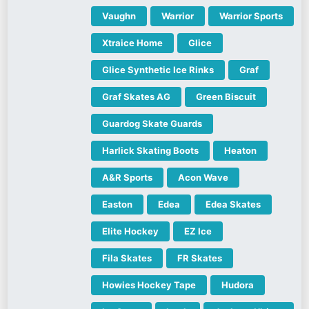
Vaughn
Warrior
Warrior Sports
Xtraice Home
Glice
Glice Synthetic Ice Rinks
Graf
Graf Skates AG
Green Biscuit
Guardog Skate Guards
Harlick Skating Boots
Heaton
A&R Sports
Acon Wave
Easton
Edea
Edea Skates
Elite Hockey
EZ Ice
Fila Skates
FR Skates
Howies Hockey Tape
Hudora