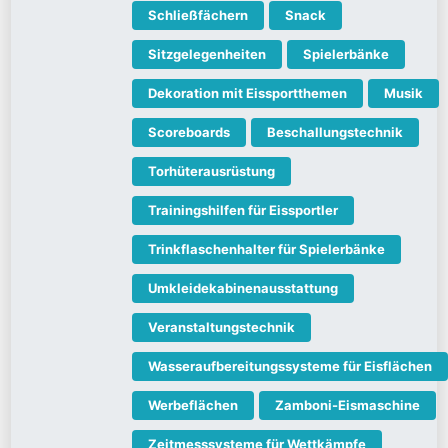
Schließfächern
Snack
Sitzgelegenheiten
Spielerbänke
Dekoration mit Eissportthemen
Musik
Scoreboards
Beschallungstechnik
Torhüterausrüstung
Trainingshilfen für Eissportler
Trinkflaschenhalter für Spielerbänke
Umkleidekabinenausstattung
Veranstaltungstechnik
Wasseraufbereitungssysteme für Eisflächen
Werbeflächen
Zamboni-Eismaschine
Zeitmesssysteme für Wettkämpfe