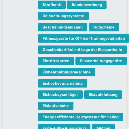
Strafbank
Bandenwerbung
Beleuchtungssysteme
Beschallungsanlagen
Gutscheine
Fitnessgeräte für Off-Ice-Trainingseinheiten
Geschenkartikel mit Logo der Eissporthalle
Eintrittskarten
Eisbearbeitungsgeräte
Eisbearbeitungsmaschine
Eishockeyausrüstung
Eishockeyschläger
Eislaufkleidung
Eislaufschuhe
Energieeffiziente Heizsysteme für Hallen
Erste-Hilfe-Ausrüstung
Mützen