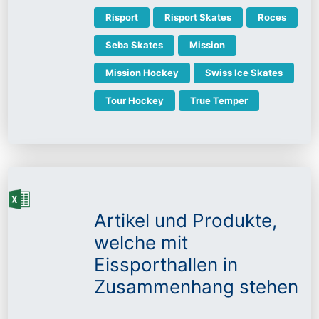
Risport
Risport Skates
Roces
Seba Skates
Mission
Mission Hockey
Swiss Ice Skates
Tour Hockey
True Temper
Artikel und Produkte,
welche mit
Eissporthallen in
Zusammenhang stehen