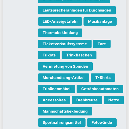
Lautsprecheranlagen für Durchsagen
LED-Anzeigetafeln
Musikanlage
Thermobekleidung
Ticketverkaufssysteme
Tore
Trikots
Trinkflaschen
Vermietung von Spinden
Merchandising-Artikel
T-Shirts
Tribünenmöbel
Getränkeautomaten
Accessoires
Drehkreuze
Netze
Mannschaftsbekleidung
Sportnahrungsmittel
Fotowände