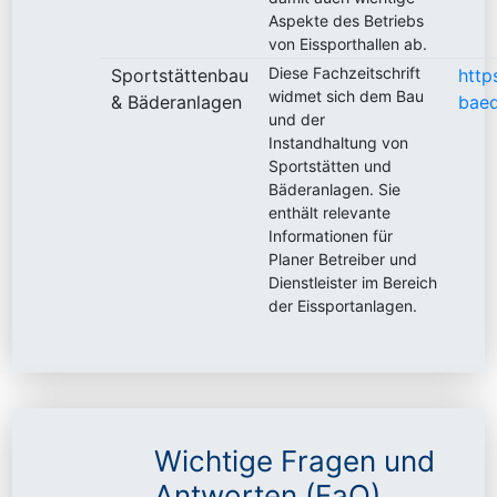
Aspekte des Betriebs
von Eissporthallen ab.
Diese Fachzeitschrift
Sportstättenbau
http
widmet sich dem Bau
& Bäderanlagen
baed
und der
Instandhaltung von
Sportstätten und
Bäderanlagen. Sie
enthält relevante
Informationen für
Planer Betreiber und
Dienstleister im Bereich
der Eissportanlagen.
Wichtige Fragen und
Antworten (FaQ)