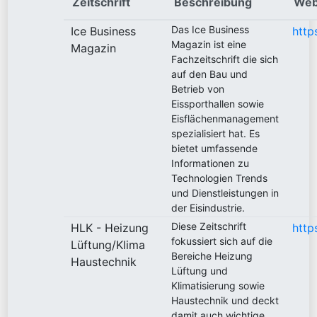
Zeitschrift
Beschreibung
Web
Das Ice Business
Ice Business
http
Magazin ist eine
Magazin
Fachzeitschrift die sich
auf den Bau und
Betrieb von
Eissporthallen sowie
Eisflächenmanagement
spezialisiert hat. Es
bietet umfassende
Informationen zu
Technologien Trends
und Dienstleistungen in
der Eisindustrie.
Diese Zeitschrift
HLK - Heizung
http
fokussiert sich auf die
Lüftung/Klima
Bereiche Heizung
Haustechnik
Lüftung und
Klimatisierung sowie
Haustechnik und deckt
damit auch wichtige